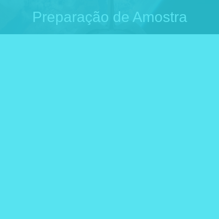
Preparação de Amostra
Você está aqui: