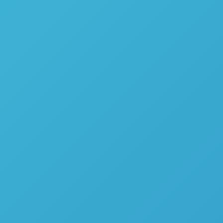
Forno de Micro-ondas para Digestão de Amostras
Questron Technologies Modelo QLAB Pro
Sistema de Digestão por Micro-ondas QWave – Questron
Corp.