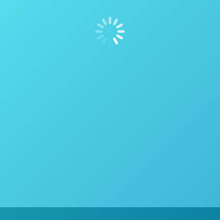
detecção de doenças em plantações
Imagem Hiperescpetral para detecção de doenças em plantações 
raba açucareira Anne-Katrin Mahlein* , Ulrike Steiner, Christian H
) é uma ferramenta de alto potencial para…