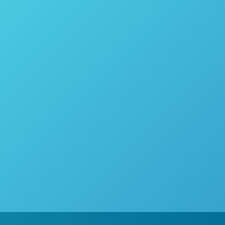
O uso da Imagem hiperespectral para análise de
illnhütter, Heinz-Wilhelm Dehne and Erich-