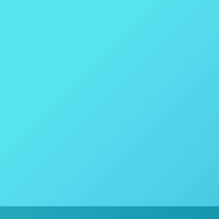
O uso da Imagem Hiperespectral para 
Agricultura
Por
thais vicentini
1 de março de 2017
Equipamento utilizado: IMSPECTOR V10 O uso da 
sintomas causados por diferentes doenças da beter
Christian Oerke A imagiologia hiperespectral (HSI