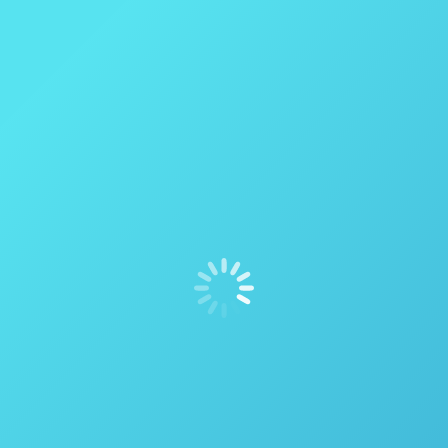
Raman como uma tecnologia analítica de
processo (PAT) ferramenta
Espectroscopia
Por
thais vicentini
24 de setembro de 2021
Introdução A Tecnologia Analítica de Processo (PAT)
tornou-se rapidamente um componente integrante
da indústria farmacêutica e indústrias de manufatura
química, fornecendo medições quantitativas
oportunas em toda a produção para medir atributos
e parâmetros críticos de qualidade. Em outubro de
2004, a Food & Drug Administration (FDA) dos EUA
anunciou um Abordagem de Tecnologia Analítica
de…