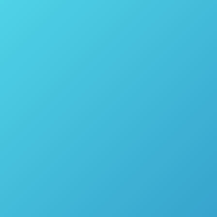
Raman como uma tecnologia analítica de
processo Ferramenta (PAT) – Parte 2
Espectroscopia
Por
thais vicentini
24 de setembro de 2021
Introdução Em nosso blog anterior, fornecemos uma
visão geral fundamental da Tecnologia Analítica de
Processo (PAT) e sua aplicação para várias indústrias,
incluindo manufatura farmacêutica e química. Para
recapitular, há uma demanda crescente para novas
abordagens para a compreensão dos fenômenos