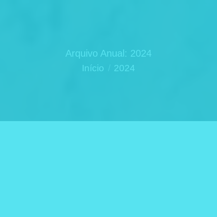
Arquivo Anual:
2024
Você está aqui:
Início
2024