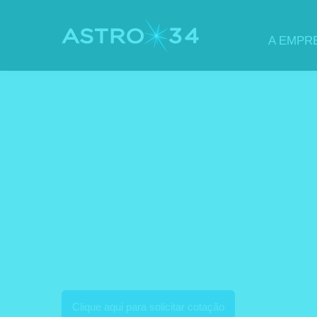
A EMPR
PESQUISA EM 
Clique aqui para solicitar cotação