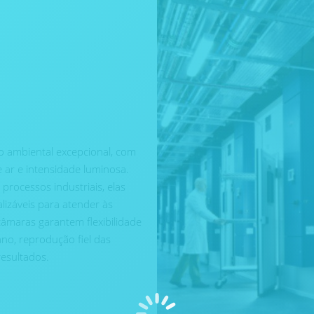
 ambiental excepcional, com
 ar e intensidade luminosa.
 processos industriais, elas
izáveis para atender às
câmaras garantem flexibilidade
ano, reprodução fiel das
resultados.