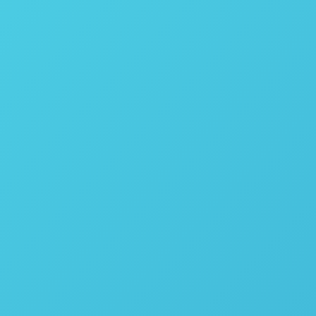
Soluçōes para
Iluminação LED
Economize recursos.
A Conviron oferece diversas opções de iluminação
ou LED, disponíveis em espectros específicos para
em espectro amplo. Todo o sistema é dimerizável e
CMP7000, permitindo ajustes precisos de intensida
luminárias, conforme o número de níveis de cultivo