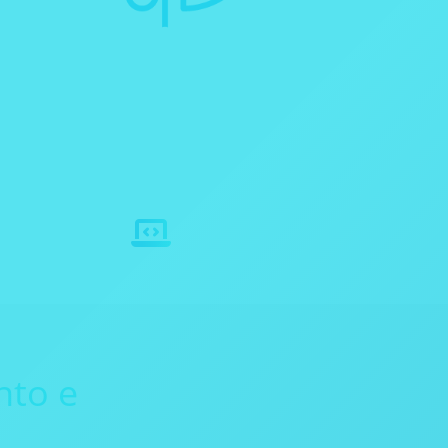
Soluçōes
Personalizadas
 Led
nto e