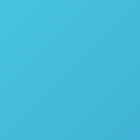
 com lâmpadas fluorescentes
 o crescimento de plantas ou
 controlado pelo controlador
de luminosa e da altura das
.