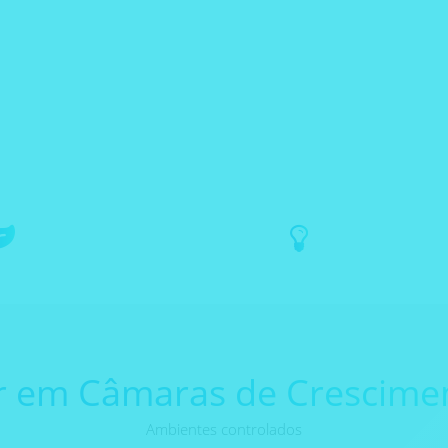
Ambientes
Soluçōes em
Controlados
Iluminação e
r em Câmaras de Crescime
Ambientes controlados