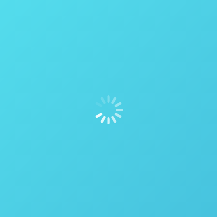
y desenvolveu uma linha de Reatores para Alta Temperatura e Alt
ra Biomassa ou Extração. Agitar biomassa não é uma tarefa fácil 