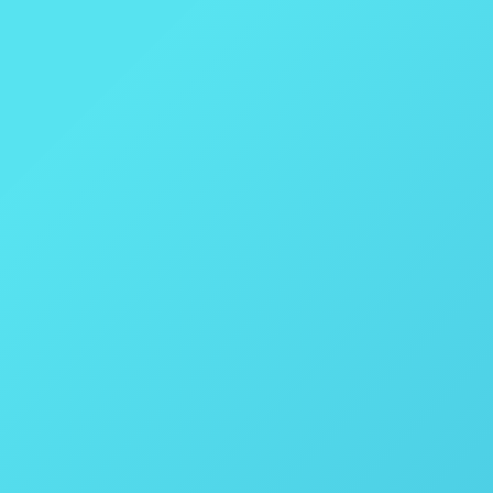
Pesquisas com Biomassa?
Biomassa
Por
thais vicentini
17 de agosto de 2020
Pesquisas comBiomassa? A Parr Instrument Compan
Vasos horizontais face à demanda de pesquisas pa
linha de Reatores foi desenvolvida…