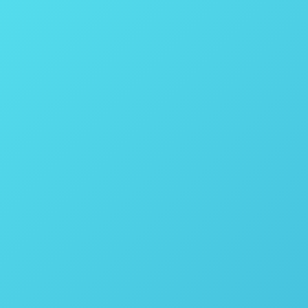
opular Biomass to Liquids) envolve pelo menos
 contínuo. Cada uma dessas etapas requer
andir o portfólio de soluções para a área de
novação em Biomassa (Três Lagoas – MS).