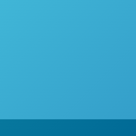
Atualmente, o Brasil é o maior produtor de cana-
biocombustíveis. Com o crescente investimento no
poder calorífico em Biomassa
lises de poder calorífico em Biomassa A Central
ês. Atualmente, o Brasil é o maior produtor de