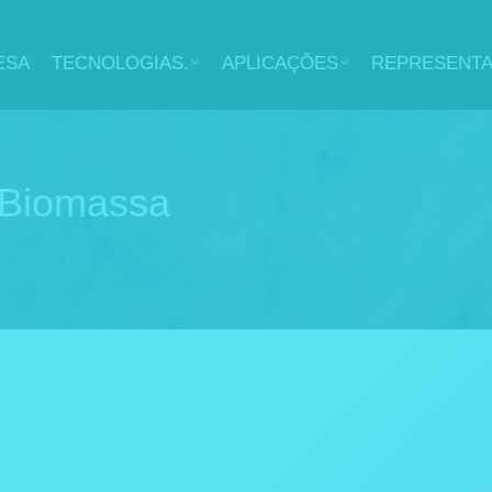
ESA
TECNOLOGIAS.
APLICAÇÕES
REPRESENT
Biomassa
m reatores Parr
e fevereiro de 2024
Deixe um comentário