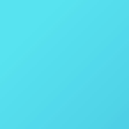
s Parr O processo Gas to Liquids ou GTL (e o recentemente mais p
ão que são realizadas comercialmente em enormes reatores de fluxo
provados em escala…
a e equipe técnica com empresas “nucleadas”
ior centro de pesquisa de biomassa do país Com o objetivo de exp
NS iniciou uma parceria de nucleação com o Instituto Senai de I