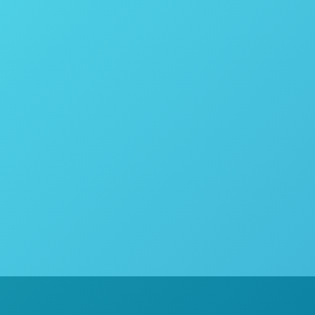
Análises de poder calorífico em Bioma
Biomassa
,
Calorímetro
Por
thais vicentini
24 de julho 
Guia de Modelos de Calorímetros Análises de pod
de-açúcar do mundo. O cultivo dessa cultura tem
setor sucroalcooleiro, as indústrias têm se apri
ASTRO34 firma parceria com a Central A
Biomassa
Por
thais vicentini
13 de julho de 2017
Guia de Modelos de Calorímetros ASTRO34 firma pa
Analítica do Instituto de Química da Universidad
cana-de-açúcar do mundo. O…