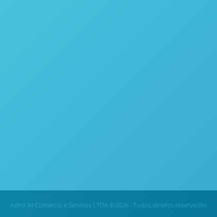
ssa usando um Calorímetro Parr Instrument
de 2019
er calorífico em Biomassa usando um Calorímetro Parr Instrument 
 aumentado durante os anos, principalmente para a produção de 
morado cada…
nalítica da UNICAMP para realização de análises de 
rceria com a Central Analítica da UNICAMP para realização de aná
e Estadual de Campinas e a ASTRO34 firmaram uma parceria neste m
Astro 34 Comercio e Servicos LTDA ©2026 - Todos direitos reservados