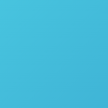
Homogene
Mistura
Monitore o ponto ide
A mistura é o processo 
(Oral Solid Dosage – O
principais objetivos a 
final desses medicament
indústria, a avaliação
comportamento da mistu
estado, o que pode se