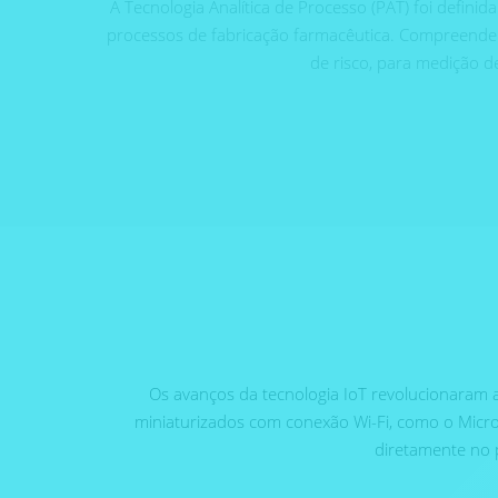
A Tecnologia Analítica de Processo (PAT) foi defin
processos de fabricação farmacêutica. Compreende um
de risco, para medição d
Os avanços da tecnologia IoT revolucionaram as
miniaturizados com conexão Wi-Fi, como o MicroN
diretamente no 