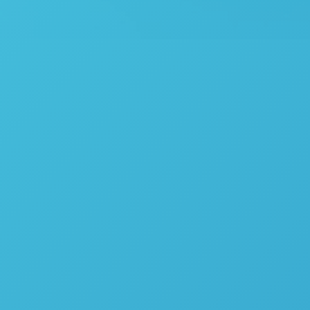
ização e
al da mistura.
central na fabricação de produtos sólidos farmacêuticos
SD), assim a homogeneidade final da mistura é um dos
serem alcançados para atingir as especificações da dosagem
os. De acordo com as últimas diretrizes do FDA para a
 dessa homogeneidade deve ser realizada determinando o
ra ao longo do tempo e avaliando-a sem alterar o seu
r feito por meio de uma abordagem de monitoramento de