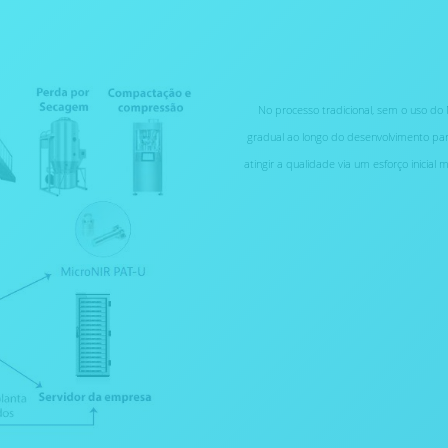
No processo tradicional, sem o uso do
gradual ao longo do desenvolvimento para
atingir a qualidade via um esforço inicial