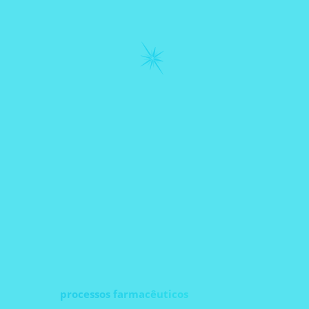
Webinar Como 
avançadas Tec
Analíticas de P
estão revoluci
processos farmacêuticos