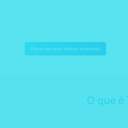
Dia 07/04, das 10h às 11h
Participação especial
Merck Brasil & VIAVI Solutions
Clique aqui para realizar a inscrição
O que é 